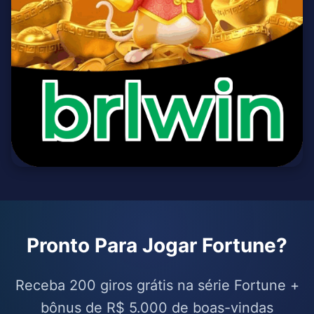
Pronto Para Jogar Fortune?
Receba 200 giros grátis na série Fortune +
bônus de R$ 5.000 de boas-vindas