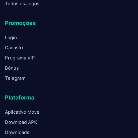
Todos os Jogos
Promoções
Login
Cadastro
Programa VIP
Bônus
Telegram
Plataforma
Aplicativo Móvel
Download APK
Downloads