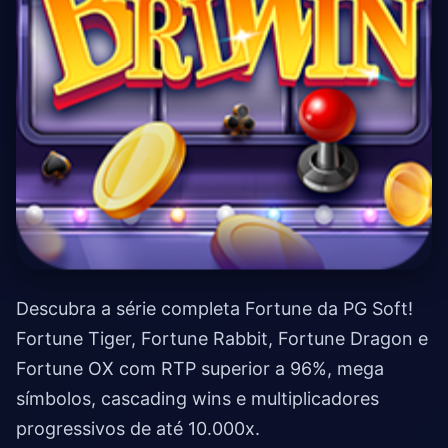
Descubra a série completa Fortune da PG Soft!
Fortune Tiger, Fortune Rabbit, Fortune Dragon e
Fortune OX com RTP superior a 96%, mega
símbolos, cascading wins e multiplicadores
progressivos de até 10.000x.