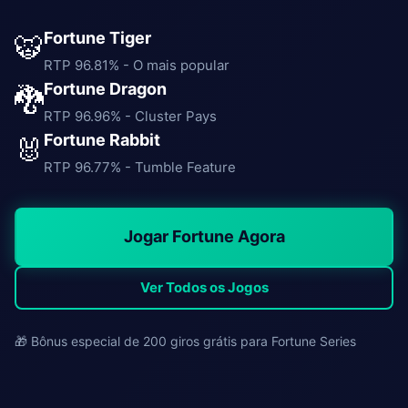
Fortune Tiger
🐯
RTP 96.81% - O mais popular
Fortune Dragon
🐉
RTP 96.96% - Cluster Pays
Fortune Rabbit
🐰
RTP 96.77% - Tumble Feature
Jogar Fortune Agora
Ver Todos os Jogos
🎁 Bônus especial de 200 giros grátis para Fortune Series