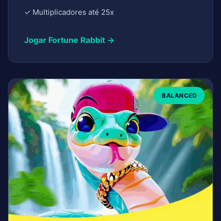
✓ Multiplicadores até 25x
Jogar Fortune Rabbit →
BALANCED