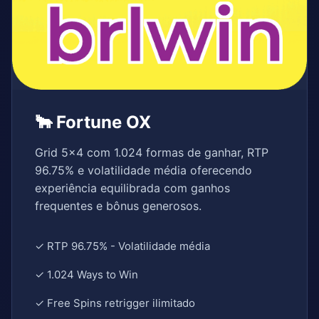
🐂 Fortune OX
Grid 5×4 com 1.024 formas de ganhar, RTP
96.75% e volatilidade média oferecendo
experiência equilibrada com ganhos
frequentes e bônus generosos.
✓ RTP 96.75% - Volatilidade média
✓ 1.024 Ways to Win
✓ Free Spins retrigger ilimitado