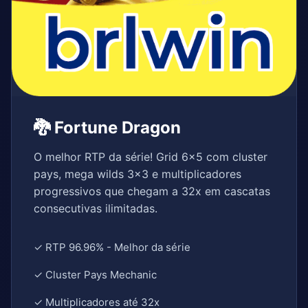
🐉 Fortune Dragon
O melhor RTP da série! Grid 6×5 com cluster
pays, mega wilds 3×3 e multiplicadores
progressivos que chegam a 32x em cascatas
consecutivas ilimitadas.
✓ RTP 96.96% - Melhor da série
✓ Cluster Pays Mechanic
✓ Multiplicadores até 32x