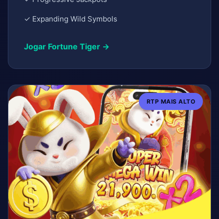
✓ Expanding Wild Symbols
Jogar Fortune Tiger →
RTP MAIS ALTO