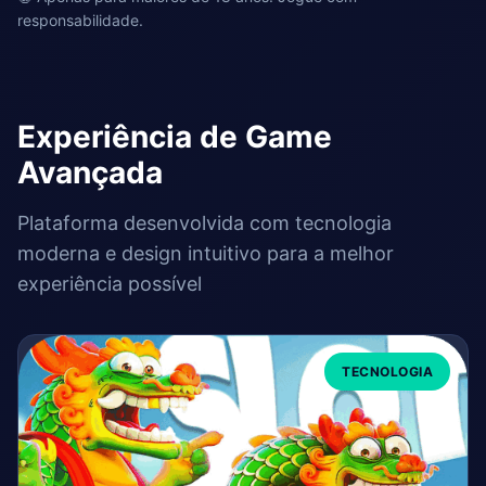
responsabilidade.
Experiência de Game
Avançada
Plataforma desenvolvida com tecnologia
moderna e design intuitivo para a melhor
experiência possível
TECNOLOGIA