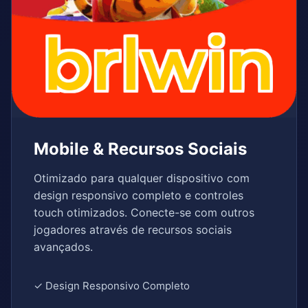
Mobile & Recursos Sociais
Otimizado para qualquer dispositivo com
design responsivo completo e controles
touch otimizados. Conecte-se com outros
jogadores através de recursos sociais
avançados.
✓ Design Responsivo Completo