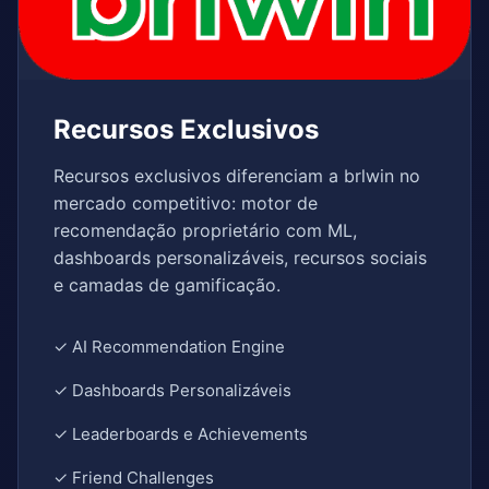
Recursos Exclusivos
Recursos exclusivos diferenciam a brlwin no
mercado competitivo: motor de
recomendação proprietário com ML,
dashboards personalizáveis, recursos sociais
e camadas de gamificação.
✓ AI Recommendation Engine
✓ Dashboards Personalizáveis
✓ Leaderboards e Achievements
✓ Friend Challenges